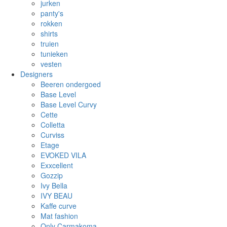
jurken
panty's
rokken
shirts
truien
tunieken
vesten
Designers
Beeren ondergoed
Base Level
Base Level Curvy
Cette
Colletta
Curviss
Etage
EVOKED VILA
Exxcellent
Gozzip
Ivy Bella
IVY BEAU
Kaffe curve
Mat fashion
Only Carmakoma