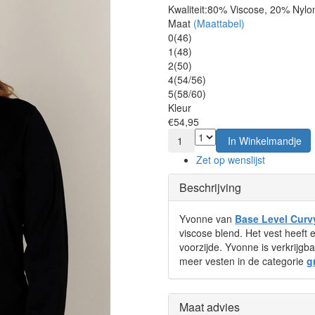
Kwaliteit:
80% Viscose, 20% Nylo
Maat
(Maattabel)
0(46)
1(48)
2(50)
4(54/56)
5(58/60)
Kleur
€54,95
1
In Winkelmandje
Zet op wenslijst
Beschrijving
Yvonne van
Base Level Curv
viscose blend. Het vest heeft e
voorzijde. Yvonne is verkrijgb
meer vesten in de categorie
g
Maat advies