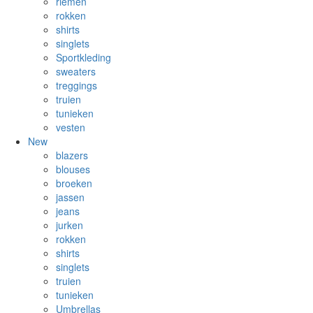
riemen
rokken
shirts
singlets
Sportkleding
sweaters
treggings
truien
tunieken
vesten
New
blazers
blouses
broeken
jassen
jeans
jurken
rokken
shirts
singlets
truien
tunieken
Umbrellas