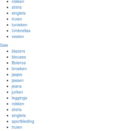
rokken
shirts
singlets
truien
tunieken
Umbrellas
vesten
Sale
blazers
blouses
Boleros
broeken
jasjes
jassen
jeans
jurken
leggings
rokken
shirts
singlets
sportkleding
truien