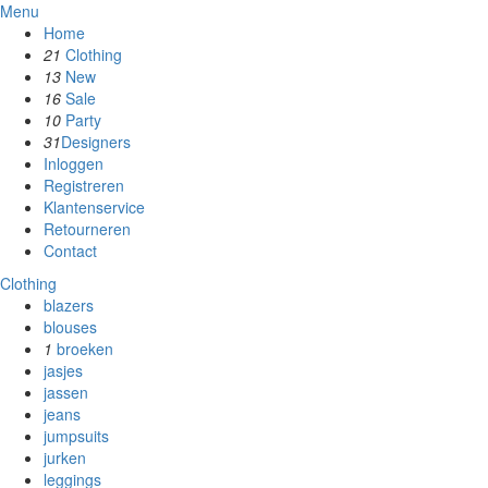
Menu
Home
21
Clothing
13
New
16
Sale
10
Party
31
Designers
Inloggen
Registreren
Klantenservice
Retourneren
Contact
Clothing
blazers
blouses
1
broeken
jasjes
jassen
jeans
jumpsuits
jurken
leggings