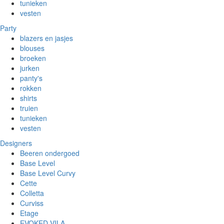
tunieken
vesten
Party
blazers en jasjes
blouses
broeken
jurken
panty's
rokken
shirts
truien
tunieken
vesten
Designers
Beeren ondergoed
Base Level
Base Level Curvy
Cette
Colletta
Curviss
Etage
EVOKED VILA